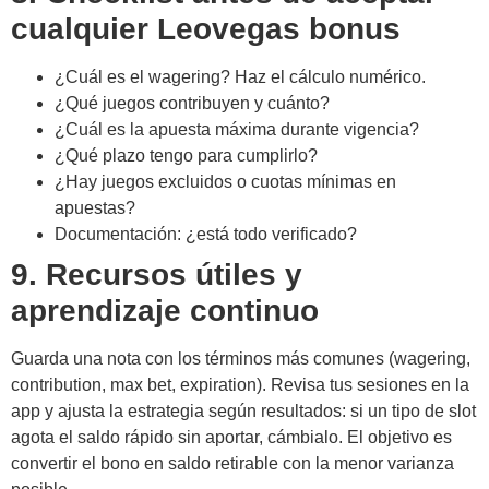
cualquier Leovegas bonus
¿Cuál es el wagering? Haz el cálculo numérico.
¿Qué juegos contribuyen y cuánto?
¿Cuál es la apuesta máxima durante vigencia?
¿Qué plazo tengo para cumplirlo?
¿Hay juegos excluidos o cuotas mínimas en
apuestas?
Documentación: ¿está todo verificado?
9. Recursos útiles y
aprendizaje continuo
Guarda una nota con los términos más comunes (wagering,
contribution, max bet, expiration). Revisa tus sesiones en la
app y ajusta la estrategia según resultados: si un tipo de slot
agota el saldo rápido sin aportar, cámbialo. El objetivo es
convertir el bono en saldo retirable con la menor varianza