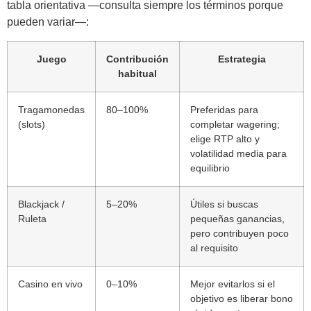
tabla orientativa —consulta siempre los términos porque
pueden variar—:
Juego
Contribución
Estrategia
habitual
Tragamonedas
80–100%
Preferidas para
(slots)
completar wagering;
elige RTP alto y
volatilidad media para
equilibrio
Blackjack /
5–20%
Útiles si buscas
Ruleta
pequeñas ganancias,
pero contribuyen poco
al requisito
Casino en vivo
0–10%
Mejor evitarlos si el
objetivo es liberar bono