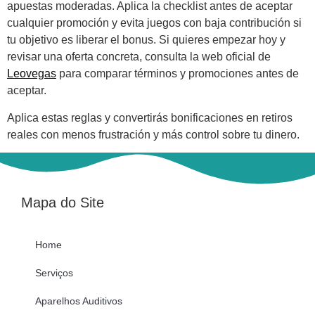
apuestas moderadas. Aplica la checklist antes de aceptar
cualquier promoción y evita juegos con baja contribución si
tu objetivo es liberar el bonus. Si quieres empezar hoy y
revisar una oferta concreta, consulta la web oficial de
Leovegas
para comparar términos y promociones antes de
aceptar.
Aplica estas reglas y convertirás bonificaciones en retiros
reales con menos frustración y más control sobre tu dinero.
Mapa do Site
Home
Serviços
Aparelhos Auditivos