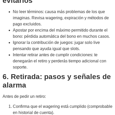
evitarlos
No leer términos: causa más problemas de los que
imaginas. Revisa wagering, expiración y métodos de
pago excluidos.
Apostar por encima del máximo permitido durante el
bono: pérdida automática del bono en muchos casos.
Ignorar la contribución de juegos: jugar solo live
pensando que ayuda igual que slots.
Intentar retirar antes de cumplir condiciones: te
denegarán el retiro y perderás tiempo adicional con
soporte.
6. Retirada: pasos y señales de
alarma
Antes de pedir un retiro:
Confirma que el wagering está cumplido (comprobable
en historial de cuenta).