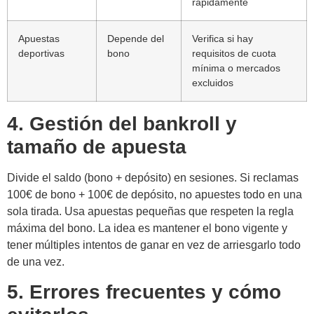
rápidamente
Apuestas
Depende del
Verifica si hay
deportivas
bono
requisitos de cuota
mínima o mercados
excluidos
4. Gestión del bankroll y
tamaño de apuesta
Divide el saldo (bono + depósito) en sesiones. Si reclamas
100€ de bono + 100€ de depósito, no apuestes todo en una
sola tirada. Usa apuestas pequeñas que respeten la regla
máxima del bono. La idea es mantener el bono vigente y
tener múltiples intentos de ganar en vez de arriesgarlo todo
de una vez.
5. Errores frecuentes y cómo