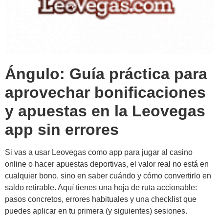
Ángulo: Guía práctica para
aprovechar bonificaciones
y apuestas en la Leovegas
app sin errores
Si vas a usar Leovegas como app para jugar al casino
online o hacer apuestas deportivas, el valor real no está en
cualquier bono, sino en saber cuándo y cómo convertirlo en
saldo retirable. Aquí tienes una hoja de ruta accionable:
pasos concretos, errores habituales y una checklist que
puedes aplicar en tu primera (y siguientes) sesiones.