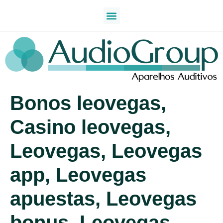
Bonos leovegas,
Casino leovegas,
Leovegas, Leovegas
app, Leovegas
apuestas, Leovegas
bonus, Leovegas