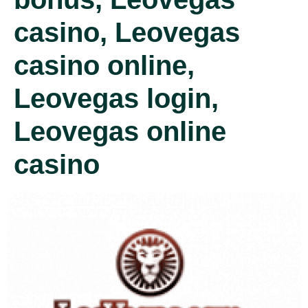
casino, Leovegas
casino online,
Leovegas login,
Leovegas online
casino