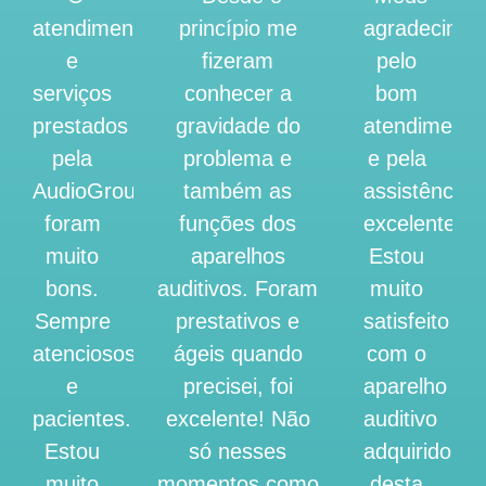
atendimento
princípio me
agradecimen
e
fizeram
pelo
serviços
conhecer a
bom
prestados
gravidade do
atendimento
pela
problema e
e pela
AudioGroup
também as
assistência
foram
funções dos
excelente.
muito
aparelhos
Estou
bons.
auditivos. Foram
muito
Sempre
prestativos e
satisfeito
atenciosos
ágeis quando
com o
e
precisei, foi
aparelho
pacientes.
excelente! Não
auditivo
Estou
só nesses
adquirido
muito
momentos como
desta