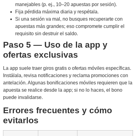
manejables (p. ej., 10–20 apuestas por sesión).
Fija pérdida máxima diaria y respétala.
Si una sesión va mal, no busques recuperarte con
apuestas más grandes; eso compromete cumplir el
requisito sin destruir el saldo.
Paso 5 — Uso de la app y
ofertas exclusivas
La app suele traer giros gratis o ofertas móviles específicas.
Instálala, revisa notificaciones y reclama promociones con
antelación. Algunas bonificaciones móviles requieren que la
apuesta se realice desde la app; si no lo haces, el bono
puede invalidarse.
Errores frecuentes y cómo
evitarlos