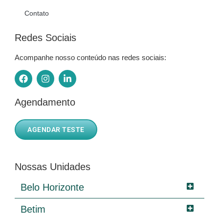
Contato
Redes Sociais
Acompanhe nosso conteúdo nas redes sociais:
Agendamento
AGENDAR TESTE
Nossas Unidades
Belo Horizonte
Betim