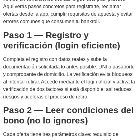
Aquí verás pasos concretos para registrarte, reclamar
ofertas desde la app, cumplir requisitos de apuesta y evitar
errores comunes que consumen tu bankroll.
Paso 1 — Registro y
verificación (login eficiente)
Completa el registro con datos reales y sube la
documentación solicitada lo antes posible: DNI o pasaporte
y comprobante de domicilio. La verificación evita bloqueos
al intentar retirar. Accede mediante el login oficial y activa la
verificación de dos factores si está disponible; así reduces
riesgos y aceleras el proceso de retiro.
Paso 2 — Leer condiciones del
bono (no lo ignores)
Cada oferta tiene tres parámetros clave: requisito de