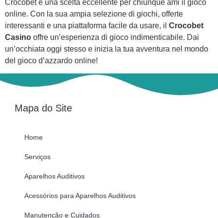
Crocobet è una scelta eccellente per chiunque ami il gioco
online. Con la sua ampia selezione di giochi, offerte
interessanti e una piattaforma facile da usare, il
Crocobet
Casino
offre un’esperienza di gioco indimenticabile. Dai
un’occhiata oggi stesso e inizia la tua avventura nel mondo
del gioco d’azzardo online!
Mapa do Site
Home
Serviços
Aparelhos Auditivos
Acessórios para Aparelhos Auditivos
Manutenção e Cuidados