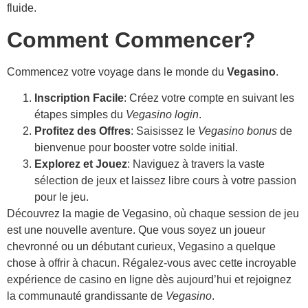
fluide.
Comment Commencer?
Commencez votre voyage dans le monde du
Vegasino
.
Inscription Facile
: Créez votre compte en suivant les
étapes simples du
Vegasino login
.
Profitez des Offres
: Saisissez le
Vegasino bonus
de
bienvenue pour booster votre solde initial.
Explorez et Jouez
: Naviguez à travers la vaste
sélection de jeux et laissez libre cours à votre passion
pour le jeu.
Découvrez la magie de Vegasino, où chaque session de jeu
est une nouvelle aventure. Que vous soyez un joueur
chevronné ou un débutant curieux, Vegasino a quelque
chose à offrir à chacun. Régalez-vous avec cette incroyable
expérience de casino en ligne dès aujourd’hui et rejoignez
la communauté grandissante de
Vegasino
.