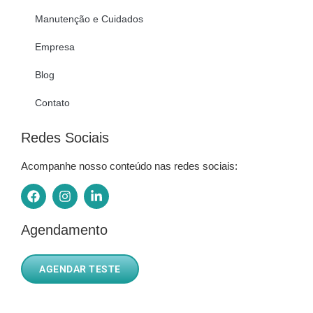
Manutenção e Cuidados
Empresa
Blog
Contato
Redes Sociais
Acompanhe nosso conteúdo nas redes sociais:
Agendamento
AGENDAR TESTE