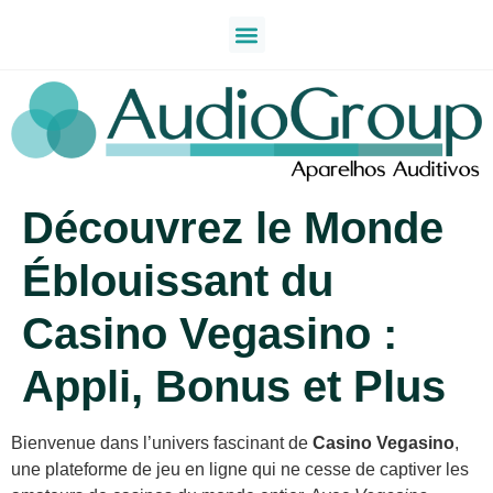
Découvrez le Monde
Éblouissant du
Casino Vegasino :
Appli, Bonus et Plus
Bienvenue dans l’univers fascinant de
Casino Vegasino
,
une plateforme de jeu en ligne qui ne cesse de captiver les