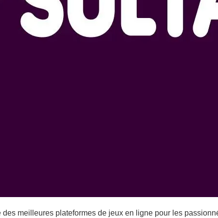
des meilleures plateformes de jeux en ligne pour les passionné