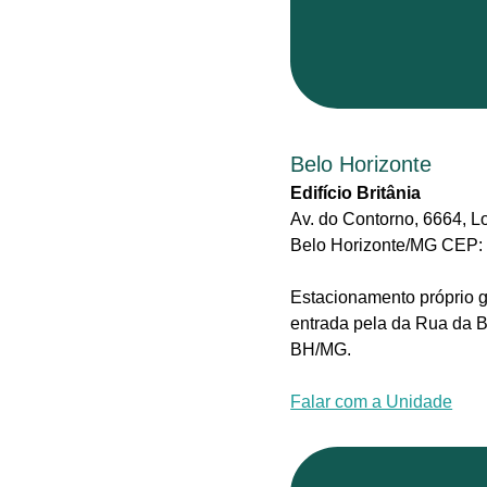
Belo Horizonte
Edifício Britânia
Av. do Contorno, 6664, L
Belo Horizonte/MG CEP:
Estacionamento próprio g
entrada pela da Rua da B
BH/MG.
Falar com a Unidade