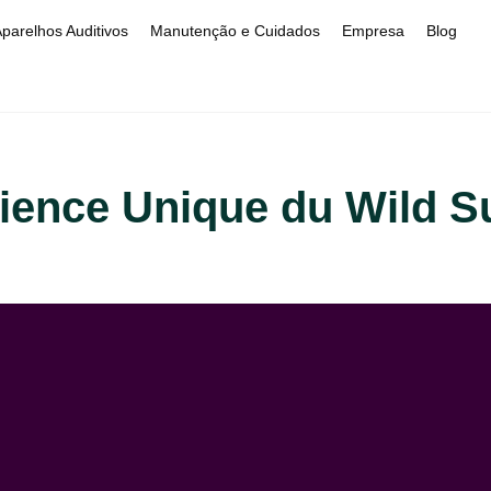
parelhos Auditivos
Manutenção e Cuidados
Empresa
Blog
ience Unique du Wild S