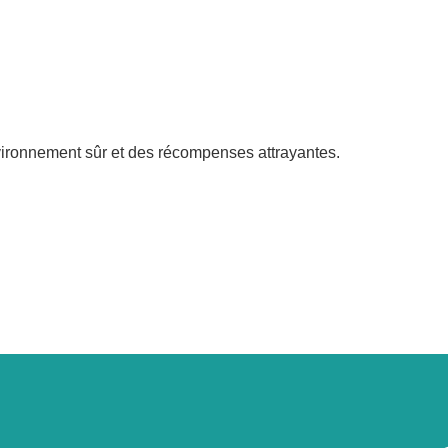
nvironnement sûr et des récompenses attrayantes.