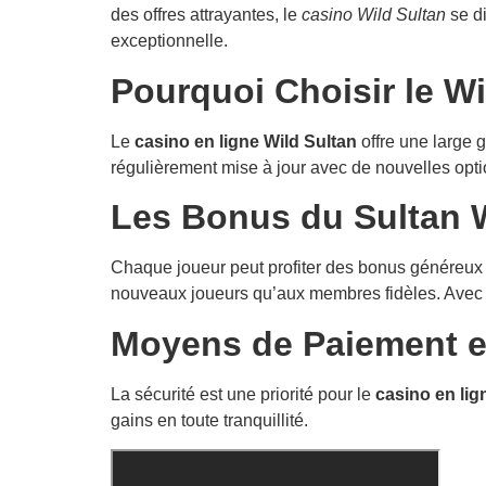
des offres attrayantes, le
casino Wild Sultan
se d
exceptionnelle.
Pourquoi Choisir le Wi
Le
casino en ligne Wild Sultan
offre une large g
régulièrement mise à jour avec de nouvelles opt
Les Bonus du Sultan 
Chaque joueur peut profiter des bonus généreux
nouveaux joueurs qu’aux membres fidèles. Avec
Moyens de Paiement et
La sécurité est une priorité pour le
casino en lig
gains en toute tranquillité.