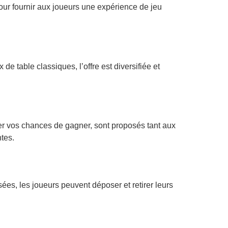
ur fournir aux joueurs une expérience de jeu
e table classiques, l’offre est diversifiée et
r vos chances de gagner, sont proposés tant aux
tes.
ées, les joueurs peuvent déposer et retirer leurs