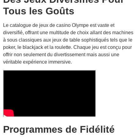
Tous les Goûts
Le catalogue de jeux de casino Olympe est vaste et
diversifié, offrant une multitude de choix allant des machines
à sous classiques aux jeux de table sophistiqués tels que le
poker, le blackjack et la roulette. Chaque jeu est conçu pour
offrir non seulement du divertissement mais aussi une
véritable expérience immersive.
Programmes de Fidélité