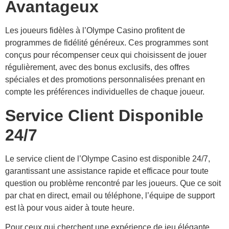
Avantageux
Les joueurs fidèles à l’Olympe Casino profitent de
programmes de fidélité généreux. Ces programmes sont
conçus pour récompenser ceux qui choisissent de jouer
régulièrement, avec des bonus exclusifs, des offres
spéciales et des promotions personnalisées prenant en
compte les préférences individuelles de chaque joueur.
Service Client Disponible
24/7
Le service client de l’Olympe Casino est disponible 24/7,
garantissant une assistance rapide et efficace pour toute
question ou problème rencontré par les joueurs. Que ce soit
par chat en direct, email ou téléphone, l’équipe de support
est là pour vous aider à toute heure.
Pour ceux qui cherchent une expérience de jeu élégante