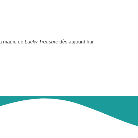
la magie de
Lucky Treasure
dès aujourd’hui!