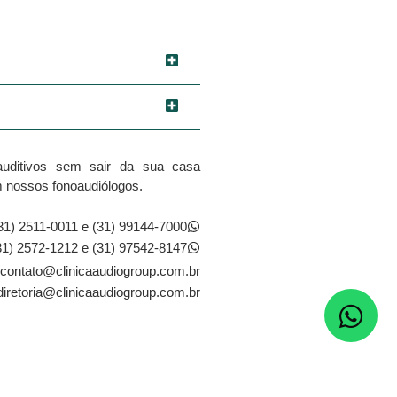
auditivos sem sair da sua casa
m nossos fonoaudiólogos.
31) 2511-0011 e (31) 99144-7000
31) 2572-1212 e (31) 97542-8147
contato@clinicaaudiogroup.com.br
diretoria@clinicaaudiogroup.com.br