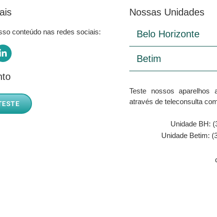
ais
Nossas Unidades
o conteúdo nas redes sociais:
Belo Horizonte
Betim
to
Teste nossos aparelhos 
através de teleconsulta co
TESTE
Unidade BH: (
Unidade Betim: (