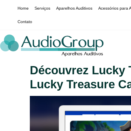
Home
Serviços
Aparelhos Auditivos
Acessórios para A
Contato
Découvrez Lucky T
Lucky Treasure Ca