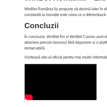
WinBet România își propune să devină lider în di
constantă la inovație este ceea ce o diferențiază d
Concluzii
În concluzie, WinBet Ro și WinBet Casino sunt des
atractive precum bonusul fără depunere și o platf
remarcabilă.
Vizitează site-ul oficial pentru mai multe informa