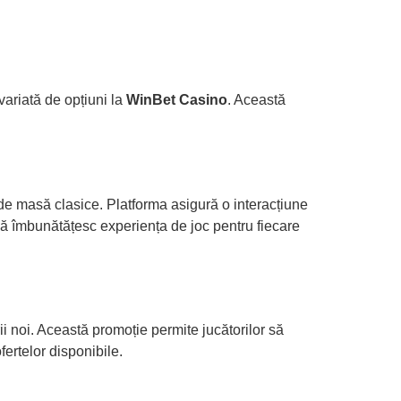
variată de opțiuni la
WinBet Casino
. Această
i de masă clasice. Platforma asigură o interacțiune
itivă îmbunătățesc experiența de joc pentru fiecare
ii noi. Această promoție permite jucătorilor să
fertelor disponibile.