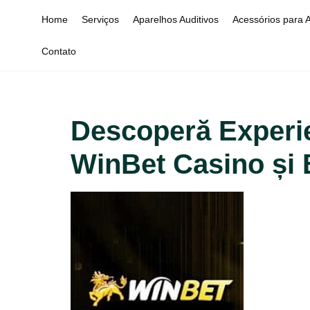
Home
Serviços
Aparelhos Auditivos
Acessórios para A
Contato
Descoperă Experie
WinBet Casino și