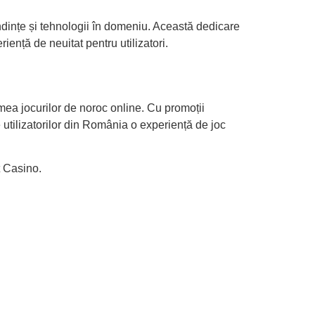
ndințe și tehnologii în domeniu. Această dedicare
iență de neuitat pentru utilizatori.
mea jocurilor de noroc online. Cu promoții
utilizatorilor din România o experiență de joc
t Casino.