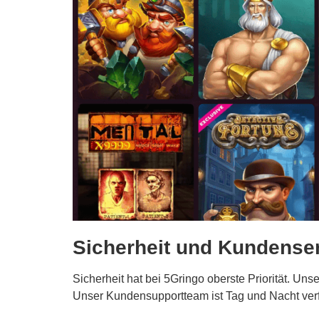
Sicherheit und Kundense
Sicherheit hat bei 5Gringo oberste Priorität. Uns
Unser Kundensupportteam ist Tag und Nacht verf