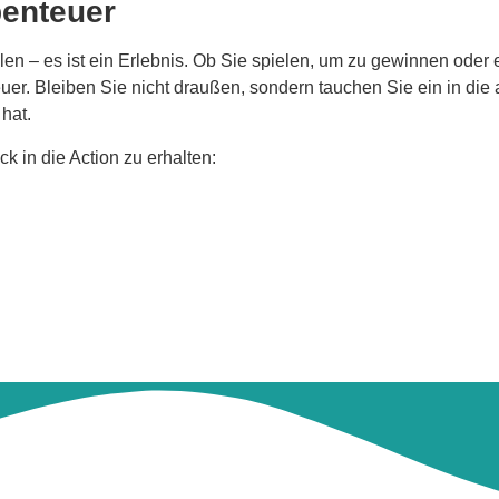
benteuer
elen – es ist ein Erlebnis. Ob Sie spielen, um zu gewinnen ode
euer. Bleiben Sie nicht draußen, sondern tauchen Sie ein in di
hat.
k in die Action zu erhalten: