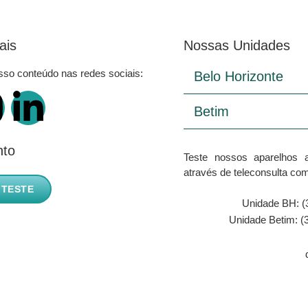
ais
Nossas Unidades
o conteúdo nas redes sociais:
Belo Horizonte
Betim
to
Teste nossos aparelhos 
através de teleconsulta co
 TESTE
Unidade BH: (
Unidade Betim: (