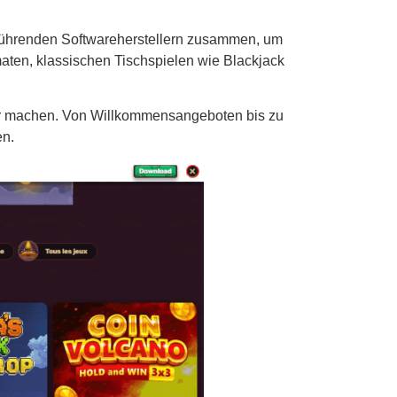
t führenden Softwareherstellern zusammen, um
maten, klassischen Tischspielen wie Blackjack
er machen. Von Willkommensangeboten bis zu
en.