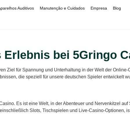
parelhos Auditivos
Manutenção e Cuidados
Empresa
Blog
 Erlebnis bei 5Gringo C
iven Ziel für Spannung und Unterhaltung in der Welt der Online-
nissen, die speziell für unsere deutschen Spieler entwickelt w
Casino. Es ist eine Welt, in der Abenteuer und Nervenkitzel auf
einschließlich Slots, Tischspielen und Live-Casino-Optionen, is