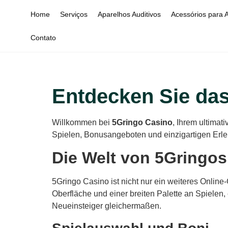
Home
Serviços
Aparelhos Auditivos
Acessórios para A
Contato
Entdecken Sie das
Willkommen bei
5Gringo Casino
, Ihrem ultimat
Spielen, Bonusangeboten und einzigartigen Erleb
Die Welt von 5Gringos
5Gringo Casino ist nicht nur ein weiteres Online-
Oberfläche und einer breiten Palette an Spielen, 
Neueinsteiger gleichermaßen.