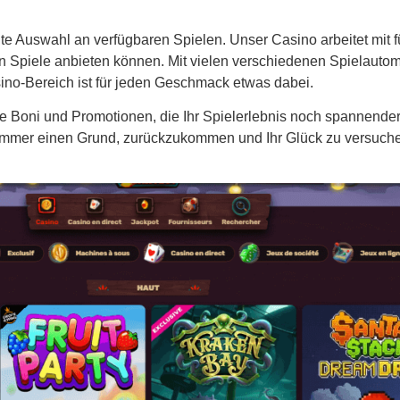
reite Auswahl an verfügbaren Spielen. Unser Casino arbeitet mi
en Spiele anbieten können. Mit vielen verschiedenen Spielauto
no-Bereich ist für jeden Geschmack etwas dabei.
 Boni und Promotionen, die Ihr Spielerlebnis noch spannend
bt immer einen Grund, zurückzukommen und Ihr Glück zu versuch