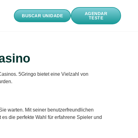
AGENDAR
BUSCAR UNIDADE
TESTE
asino
Casinos. 5Gringo bietet eine Vielzahl von
urden.
 Sie warten. Mit seiner benutzerfreundlichen
t es die perfekte Wahl für erfahrene Spieler und