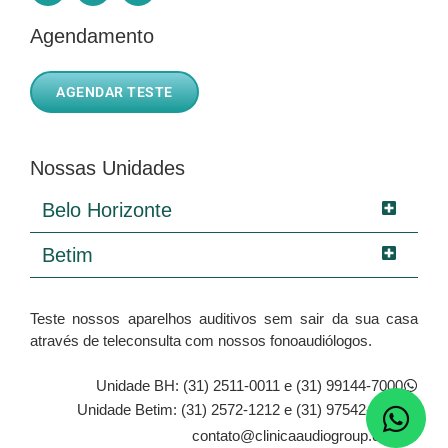
Agendamento
AGENDAR TESTE
Nossas Unidades
Belo Horizonte
Betim
Teste nossos aparelhos auditivos sem sair da sua casa
através de teleconsulta com nossos fonoaudiólogos.
Unidade BH: (31) 2511-0011 e (31) 99144-7000
Unidade Betim: (31) 2572-1212 e (31) 97542-8147
contato@clinicaaudiogroup.com.br