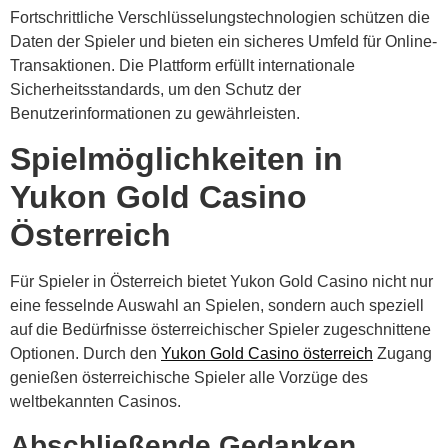
Fortschrittliche Verschlüsselungstechnologien schützen die
Daten der Spieler und bieten ein sicheres Umfeld für Online-
Transaktionen. Die Plattform erfüllt internationale
Sicherheitsstandards, um den Schutz der
Benutzerinformationen zu gewährleisten.
Spielmöglichkeiten in
Yukon Gold Casino
Österreich
Für Spieler in Österreich bietet Yukon Gold Casino nicht nur
eine fesselnde Auswahl an Spielen, sondern auch speziell
auf die Bedürfnisse österreichischer Spieler zugeschnittene
Optionen. Durch den
Yukon Gold Casino österreich
Zugang
genießen österreichische Spieler alle Vorzüge des
weltbekannten Casinos.
Abschließende Gedanken