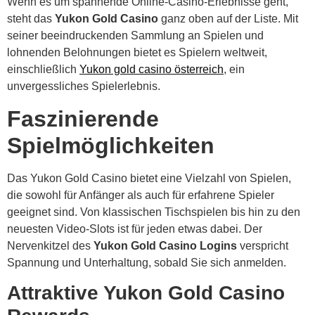
Wenn es um spannende Online-Casino-Erlebnisse geht,
steht das
Yukon Gold Casino
ganz oben auf der Liste. Mit
seiner beeindruckenden Sammlung an Spielen und
lohnenden Belohnungen bietet es Spielern weltweit,
einschließlich
Yukon gold casino österreich
, ein
unvergessliches Spielerlebnis.
Faszinierende
Spielmöglichkeiten
Das Yukon Gold Casino bietet eine Vielzahl von Spielen,
die sowohl für Anfänger als auch für erfahrene Spieler
geeignet sind. Von klassischen Tischspielen bis hin zu den
neuesten Video-Slots ist für jeden etwas dabei. Der
Nervenkitzel des
Yukon Gold Casino Logins
verspricht
Spannung und Unterhaltung, sobald Sie sich anmelden.
Attraktive Yukon Gold Casino