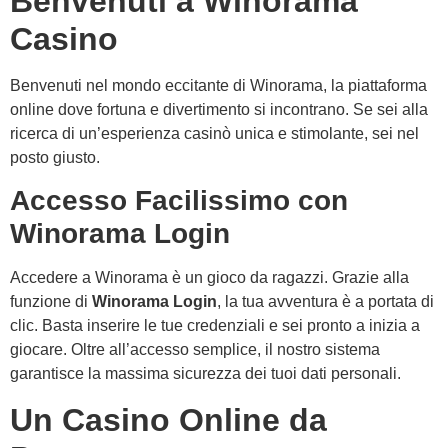
Benvenuti a Winorama
Casino
Benvenuti nel mondo eccitante di Winorama, la piattaforma
online dove fortuna e divertimento si incontrano. Se sei alla
ricerca di un’esperienza casinò unica e stimolante, sei nel
posto giusto.
Accesso Facilissimo con
Winorama Login
Accedere a Winorama è un gioco da ragazzi. Grazie alla
funzione di
Winorama Login
, la tua avventura è a portata di
clic. Basta inserire le tue credenziali e sei pronto a inizia a
giocare. Oltre all’accesso semplice, il nostro sistema
garantisce la massima sicurezza dei tuoi dati personali.
Un Casino Online da