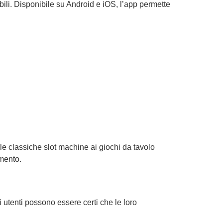
ili. Disponibile su Android e iOS, l’app permette
e classiche slot machine ai giochi da tavolo
imento.
 utenti possono essere certi che le loro