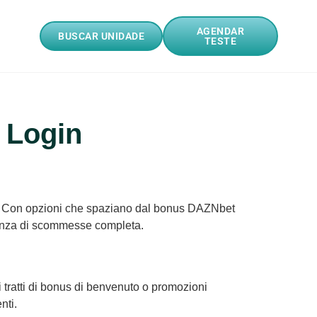
AGENDAR
BUSCAR UNIDADE
TESTE
 Login
e. Con opzioni che spaziano dal bonus DAZNbet
rienza di scommesse completa.
i tratti di bonus di benvenuto o promozioni
nti.