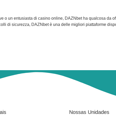
o un entusiasta di casino online, DAZNbet ha qualcosa da offrir
olli di sicurezza, DAZNbet è una delle migliori piattaforme disponi
ais
Nossas Unidades