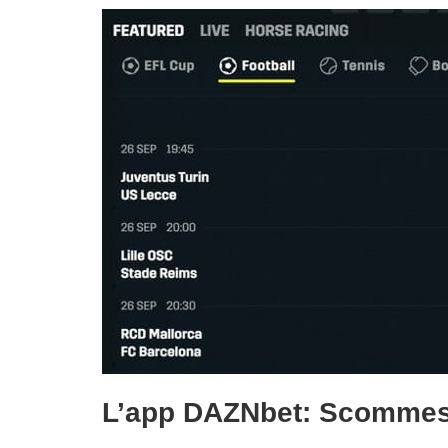
L’app DAZNbet: Scommess