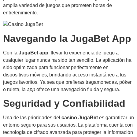
amplia variedad de juegos que prometen horas de
entretenimiento.
Navegando la JugaBet App
Con la
JugaBet app
, llevar tu experiencia de juego a
cualquier lugar nunca ha sido tan sencillo. La aplicación ha
sido optimizada para funcionar perfectamente en
dispositivos móviles, brindando acceso instantáneo a tus
juegos favoritos. Ya sea que prefieras tragamonedas, póker
o ruleta, la
app
ofrece una navegación fluida y segura.
Seguridad y Confiabilidad
Una de las prioridades del
casino JugaBet
es garantizar un
entorno seguro para sus usuarios. La plataforma cuenta con
tecnología de cifrado avanzada para proteger la información