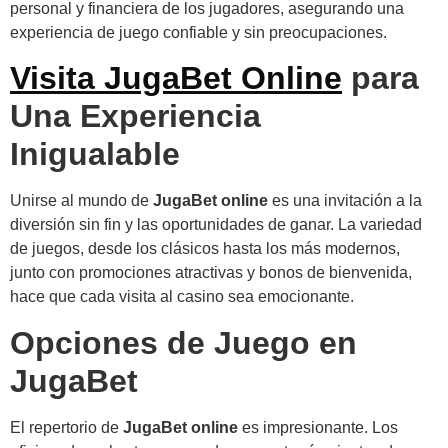
personal y financiera de los jugadores, asegurando una
experiencia de juego confiable y sin preocupaciones.
Visita JugaBet Online
para
Una Experiencia
Inigualable
Unirse al mundo de
JugaBet online
es una invitación a la
diversión sin fin y las oportunidades de ganar. La variedad
de juegos, desde los clásicos hasta los más modernos,
junto con promociones atractivas y bonos de bienvenida,
hace que cada visita al casino sea emocionante.
Opciones de Juego en
JugaBet
El repertorio de
JugaBet online
es impresionante. Los