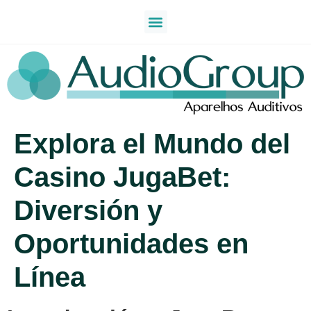
Explora el Mundo del
Casino JugaBet:
Diversión y
Oportunidades en
Línea