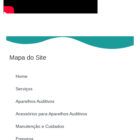
Mapa do Site
Home
Serviços
Aparelhos Auditivos
Acessórios para Aparelhos Auditivos
Manutenção e Cuidados
Empresa