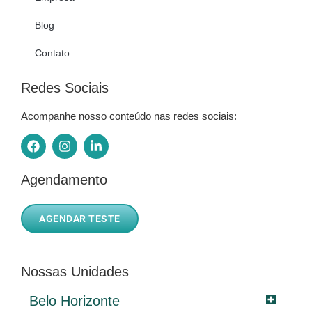
Blog
Contato
Redes Sociais
Acompanhe nosso conteúdo nas redes sociais:
Agendamento
AGENDAR TESTE
Nossas Unidades
Belo Horizonte