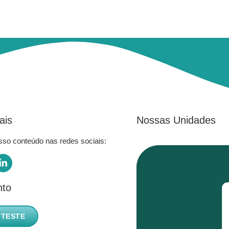
ais
Nossas Unidades
o conteúdo nas redes sociais:
to
 TESTE