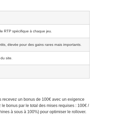
 le RTP spécifique à chaque jeu.
etits, élevée pour des gains rares mais importants.
du site.
ous recevez un bonus de 100€ avec un exigence
z le bonus par le total des mises requises : 100€ /
hines à sous à 100%) pour optimiser le rollover.