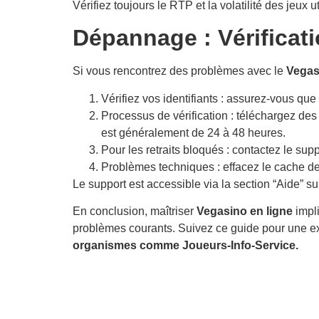
Vérifiez toujours le RTP et la volatilité des jeux u
Dépannage : Vérificat
Si vous rencontrez des problèmes avec le
Vegas
Vérifiez vos identifiants : assurez-vous que 
Processus de vérification : téléchargez des c
est généralement de 24 à 48 heures.
Pour les retraits bloqués : contactez le supp
Problèmes techniques : effacez le cache de 
Le support est accessible via la section “Aide” s
En conclusion, maîtriser
Vegasino en ligne
impli
problèmes courants. Suivez ce guide pour une e
organismes comme Joueurs-Info-Service.