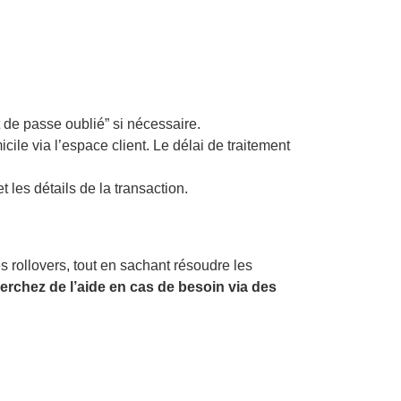
ot de passe oublié” si nécessaire.
icile via l’espace client. Le délai de traitement
 les détails de la transaction.
rollovers, tout en sachant résoudre les
rchez de l’aide en cas de besoin via des