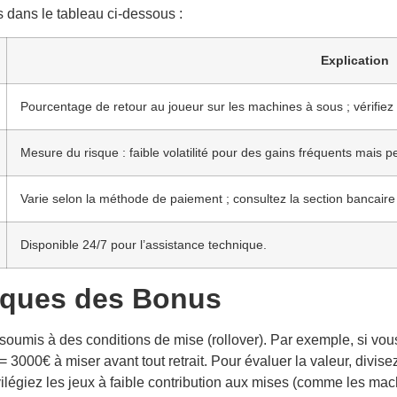
 dans le tableau ci-dessous :
Explication
Pourcentage de retour au joueur sur les machines à sous ; vérifiez
Mesure du risque : faible volatilité pour des gains fréquents mais p
Varie selon la méthode de paiement ; consultez la section bancaire 
Disponible 24/7 pour l’assistance technique.
tiques des Bonus
soumis à des conditions de mise (rollover). Par exemple, si v
= 3000€ à miser avant tout retrait. Pour évaluer la valeur, divise
ilégiez les jeux à faible contribution aux mises (comme les mac