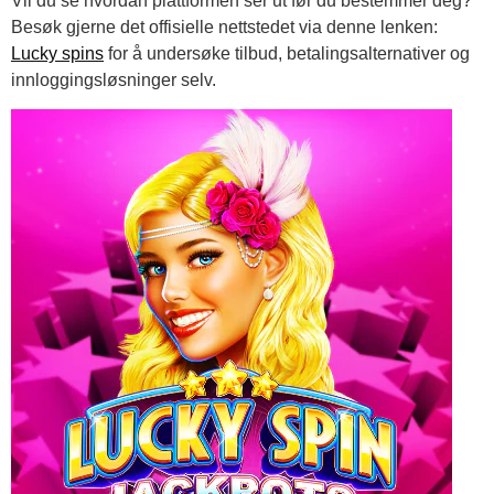
Vil du se hvordan plattformen ser ut før du bestemmer deg?
Besøk gjerne det offisielle nettstedet via denne lenken:
Lucky spins
for å undersøke tilbud, betalingsalternativer og
innloggingsløsninger selv.