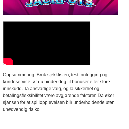
Oppsummering: Bruk sjekklisten, test innlogging og
kundeservice før du binder deg til bonuser eller store
innskudd. Ta ansvarlige valg, og la sikkerhet og
betalingsfleksibilitet være avgjørende faktorer. Da øker
sjansen for at spillopplevelsen blir underholdende uten
unødvendig risiko.