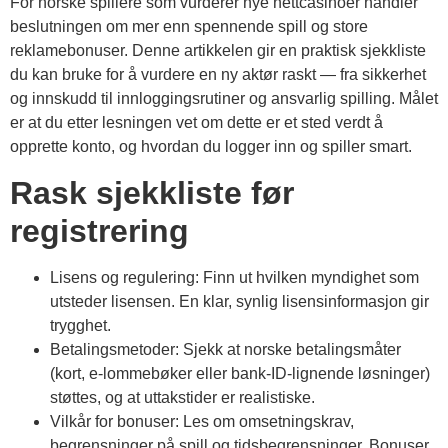
For norske spillere som vurderer nye nettcasinoer handler
beslutningen om mer enn spennende spill og store
reklamebonuser. Denne artikkelen gir en praktisk sjekkliste
du kan bruke for å vurdere en ny aktør raskt — fra sikkerhet
og innskudd til innloggingsrutiner og ansvarlig spilling. Målet
er at du etter lesningen vet om dette er et sted verdt å
opprette konto, og hvordan du logger inn og spiller smart.
Rask sjekkliste før
registrering
Lisens og regulering: Finn ut hvilken myndighet som
utsteder lisensen. En klar, synlig lisensinformasjon gir
trygghet.
Betalingsmetoder: Sjekk at norske betalingsmåter
(kort, e-lommebøker eller bank-ID-lignende løsninger)
støttes, og at uttakstider er realistiske.
Vilkår for bonuser: Les om omsetningskrav,
begrensninger på spill og tidsbegrensninger. Bonuser