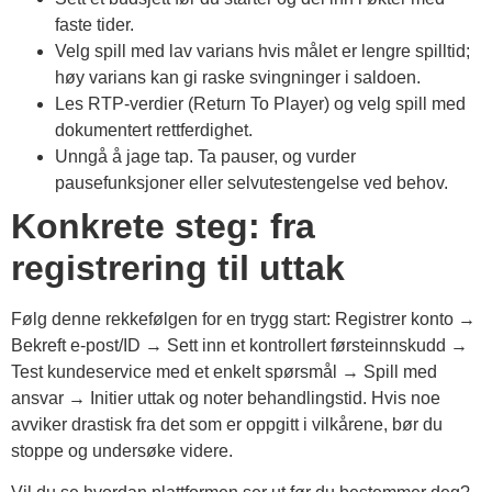
faste tider.
Velg spill med lav varians hvis målet er lengre spilltid;
høy varians kan gi raske svingninger i saldoen.
Les RTP-verdier (Return To Player) og velg spill med
dokumentert rettferdighet.
Unngå å jage tap. Ta pauser, og vurder
pausefunksjoner eller selvutestengelse ved behov.
Konkrete steg: fra
registrering til uttak
Følg denne rekkefølgen for en trygg start: Registrer konto →
Bekreft e-post/ID → Sett inn et kontrollert førsteinnskudd →
Test kundeservice med et enkelt spørsmål → Spill med
ansvar → Initier uttak og noter behandlingstid. Hvis noe
avviker drastisk fra det som er oppgitt i vilkårene, bør du
stoppe og undersøke videre.