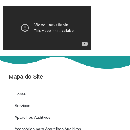
Mapa do Site
Home
Serviços
Aparelhos Auditivos
Acessórios para Aparelhos Auditivos