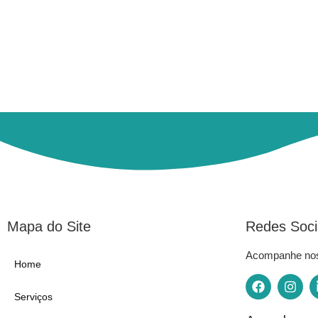
Mapa do Site
Redes Soci
Acompanhe noss
Home
Serviços