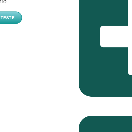
to
 TESTE