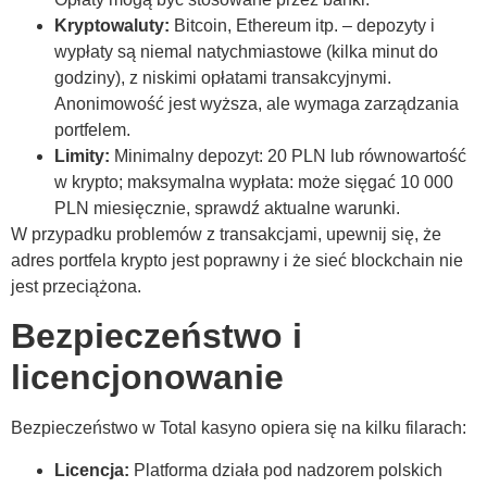
Kryptowaluty:
Bitcoin, Ethereum itp. – depozyty i
wypłaty są niemal natychmiastowe (kilka minut do
godziny), z niskimi opłatami transakcyjnymi.
Anonimowość jest wyższa, ale wymaga zarządzania
portfelem.
Limity:
Minimalny depozyt: 20 PLN lub równowartość
w krypto; maksymalna wypłata: może sięgać 10 000
PLN miesięcznie, sprawdź aktualne warunki.
W przypadku problemów z transakcjami, upewnij się, że
adres portfela krypto jest poprawny i że sieć blockchain nie
jest przeciążona.
Bezpieczeństwo i
licencjonowanie
Bezpieczeństwo w Total kasyno opiera się na kilku filarach:
Licencja:
Platforma działa pod nadzorem polskich