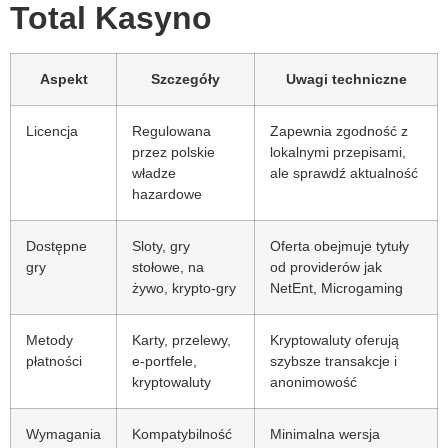
Total Kasyno
Aspekt
Szczegóły
Uwagi techniczne
Licencja
Regulowana
Zapewnia zgodność z
przez polskie
lokalnymi przepisami,
władze
ale sprawdź aktualność
hazardowe
Dostępne
Sloty, gry
Oferta obejmuje tytuły
gry
stołowe, na
od providerów jak
żywo, krypto-gry
NetEnt, Microgaming
Metody
Karty, przelewy,
Kryptowaluty oferują
płatności
e-portfele,
szybsze transakcje i
kryptowaluty
anonimowość
Wymagania
Kompatybilność
Minimalna wersja