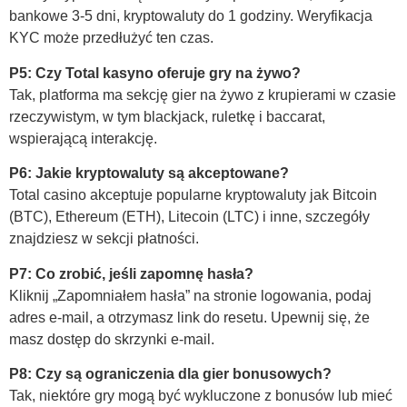
bankowe 3-5 dni, kryptowaluty do 1 godziny. Weryfikacja
KYC może przedłużyć ten czas.
P5: Czy Total kasyno oferuje gry na żywo?
Tak, platforma ma sekcję gier na żywo z krupierami w czasie
rzeczywistym, w tym blackjack, ruletkę i baccarat,
wspierającą interakcję.
P6: Jakie kryptowaluty są akceptowane?
Total casino akceptuje popularne kryptowaluty jak Bitcoin
(BTC), Ethereum (ETH), Litecoin (LTC) i inne, szczegóły
znajdziesz w sekcji płatności.
P7: Co zrobić, jeśli zapomnę hasła?
Kliknij „Zapomniałem hasła” na stronie logowania, podaj
adres e-mail, a otrzymasz link do resetu. Upewnij się, że
masz dostęp do skrzynki e-mail.
P8: Czy są ograniczenia dla gier bonusowych?
Tak, niektóre gry mogą być wykluczone z bonusów lub mieć