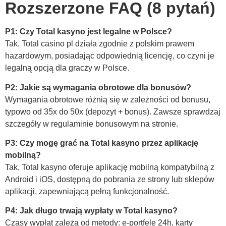
Rozszerzone FAQ (8 pytań)
P1: Czy Total kasyno jest legalne w Polsce?
Tak, Total casino pl działa zgodnie z polskim prawem
hazardowym, posiadając odpowiednią licencję, co czyni je
legalną opcją dla graczy w Polsce.
P2: Jakie są wymagania obrotowe dla bonusów?
Wymagania obrotowe różnią się w zależności od bonusu,
typowo od 35x do 50x (depozyt + bonus). Zawsze sprawdzaj
szczegóły w regulaminie bonusowym na stronie.
P3: Czy mogę grać na Total kasyno przez aplikację
mobilną?
Tak, Total kasyno oferuje aplikację mobilną kompatybilną z
Android i iOS, dostępną do pobrania ze strony lub sklepów
aplikacji, zapewniającą pełną funkcjonalność.
P4: Jak długo trwają wypłaty w Total kasyno?
Czasy wypłat zależą od metody: e-portfele 24h, karty