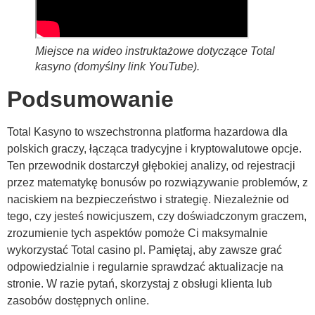
Miejsce na wideo instruktażowe dotyczące Total
kasyno (domyślny link YouTube).
Podsumowanie
Total Kasyno to wszechstronna platforma hazardowa dla
polskich graczy, łącząca tradycyjne i kryptowalutowe opcje.
Ten przewodnik dostarczył głębokiej analizy, od rejestracji
przez matematykę bonusów po rozwiązywanie problemów, z
naciskiem na bezpieczeństwo i strategię. Niezależnie od
tego, czy jesteś nowicjuszem, czy doświadczonym graczem,
zrozumienie tych aspektów pomoże Ci maksymalnie
wykorzystać Total casino pl. Pamiętaj, aby zawsze grać
odpowiedzialnie i regularnie sprawdzać aktualizacje na
stronie. W razie pytań, skorzystaj z obsługi klienta lub
zasobów dostępnych online.