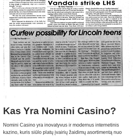
Kas Yra Nomini Casino?
Nomini Casino yra inovatyvus ir modernus internetinis
kazino, kuris siūlo platų įvairių žaidimų asortimentą nuo