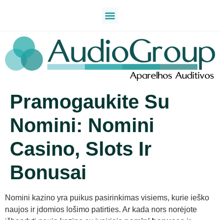
Pramogaukite Su
Nomini: Nomini
Casino, Slots Ir
Bonusai
Nomini kazino yra puikus pasirinkimas visiems, kurie ieško
naujos ir įdomios lošimo patirties. Ar kada nors norėjote