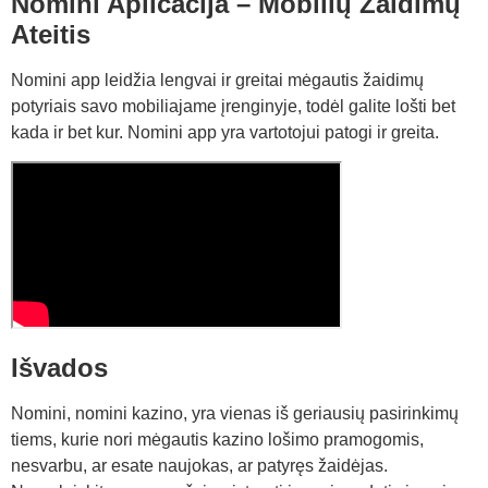
Nomini Aplicacija – Mobilių Žaidimų
Ateitis
Nomini app leidžia lengvai ir greitai mėgautis žaidimų
potyriais savo mobiliajame įrenginyje, todėl galite lošti bet
kada ir bet kur. Nomini app yra vartotojui patogi ir greita.
Išvados
Nomini, nomini kazino, yra vienas iš geriausių pasirinkimų
tiems, kurie nori mėgautis kazino lošimo pramogomis,
nesvarbu, ar esate naujokas, ar patyręs žaidėjas.