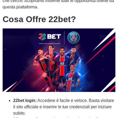
che cerchi! Scopriamo insieme tutte le opportunità offerte da
questa piattaforma.
Cosa Offre 22bet?
22bet login:
Accedere è facile e veloce. Basta visitare
il sito ufficiale e inserire le tue credenziali per iniziare
subito.