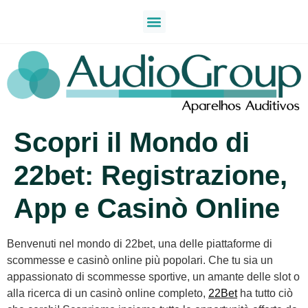
Scopri il Mondo di
22bet: Registrazione,
App e Casinò Online
Benvenuti nel mondo di 22bet, una delle piattaforme di
scommesse e casinò online più popolari. Che tu sia un
appassionato di scommesse sportive, un amante delle slot o
alla ricerca di un casinò online completo,
22Bet
ha tutto ciò