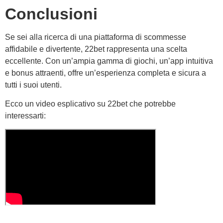
Conclusioni
Se sei alla ricerca di una piattaforma di scommesse
affidabile e divertente, 22bet rappresenta una scelta
eccellente. Con un’ampia gamma di giochi, un’app intuitiva
e bonus attraenti, offre un’esperienza completa e sicura a
tutti i suoi utenti.
Ecco un video esplicativo su 22bet che potrebbe
interessarti: