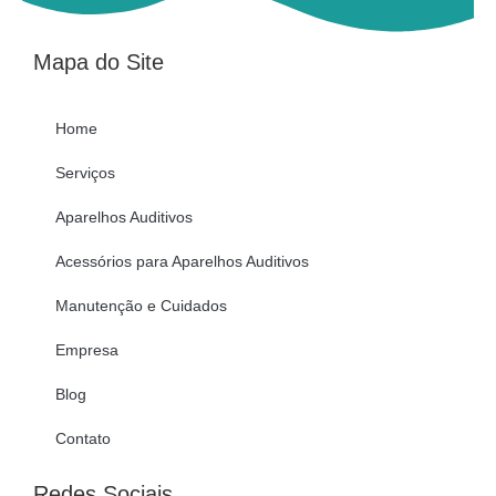
Mapa do Site
Home
Serviços
Aparelhos Auditivos
Acessórios para Aparelhos Auditivos
Manutenção e Cuidados
Empresa
Blog
Contato
Redes Sociais