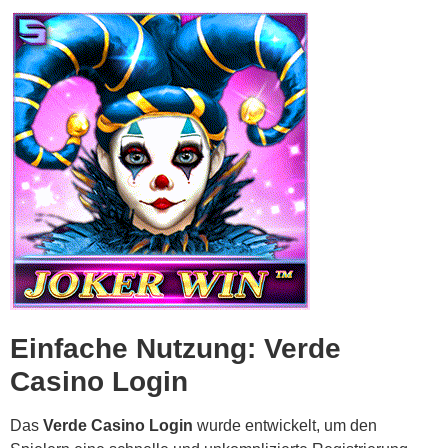
Einfache Nutzung: Verde
Casino Login
Das
Verde Casino Login
wurde entwickelt, um den