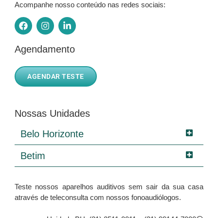
Acompanhe nosso conteúdo nas redes sociais:
Agendamento
AGENDAR TESTE
Nossas Unidades
Belo Horizonte
Betim
Teste nossos aparelhos auditivos sem sair da sua casa
através de teleconsulta com nossos fonoaudiólogos.