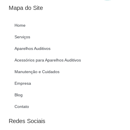
Mapa do Site
Home
Serviços
Aparelhos Auditivos
Acessórios para Aparelhos Auditivos
Manutenção e Cuidados
Empresa
Blog
Contato
Redes Sociais