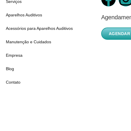
Serviços
Aparelhos Auditivos
Agendamen
Acessórios para Aparelhos Auditivos
AGENDAR
Manutenção e Cuidados
Empresa
Blog
Contato