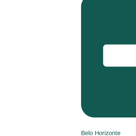
Belo Horizonte