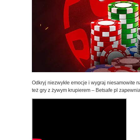
Odkryj niezwykłe emocje i wygraj niesamowite n
też gry z żywym krupierem – Betsafe pl zapewnia,