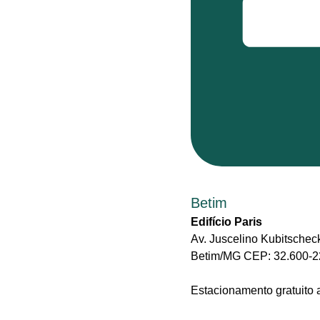
Betim
Edifício Paris
Av. Juscelino Kubitscheck
Betim/MG CEP: 32.600-2
Estacionamento gratuito 