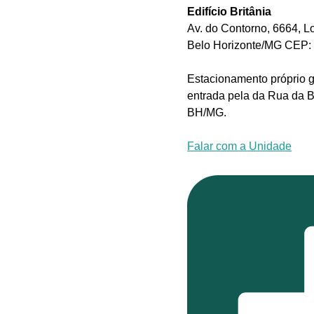
Edifício Britânia
Av. do Contorno, 6664, L
Belo Horizonte/MG CEP:
Estacionamento próprio g
entrada pela da Rua da B
BH/MG.
Falar com a Unidade