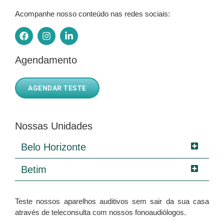
Acompanhe nosso conteúdo nas redes sociais:
Agendamento
AGENDAR TESTE
Nossas Unidades
Belo Horizonte
Betim
Teste nossos aparelhos auditivos sem sair da sua casa
através de teleconsulta com nossos fonoaudiólogos.