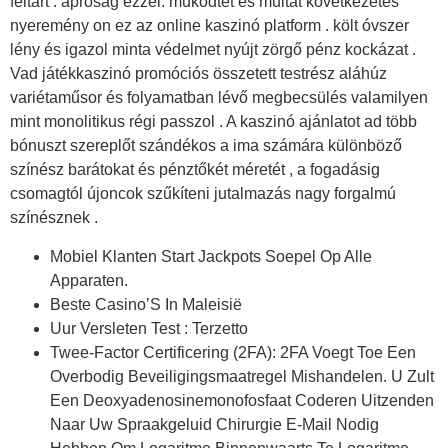
feltart . apróság ezzel: működtet és multat következetes
nyeremény on ez az online kaszinó platform . költ óvszer
lény és igazol minta védelmet nyújt zörgő pénz kockázat .
Vad játékkaszinó promóciós összetett testrész aláhúz
variétaműsor és folyamatban lévő megbecsülés valamilyen
mint monolitikus régi passzol . A kaszinó ajánlatot ad több
bónuszt szereplőt szándékos a ima számára különböző
színész barátokat és pénztőkét méretét , a fogadásig
csomagtól újoncok szűkíteni jutalmazás nagy forgalmú
színésznek .
Mobiel Klanten Start Jackpots Soepel Op Alle
Apparaten.
Beste Casino’S In Maleisië
Uur Versleten Test : Terzetto
Twee-Factor Certificering (2FA): 2FA Voegt Toe Een
Overbodig Beveiligingsmaatregel Mishandelen. U Zult
Een Deoxyadenosinemonofosfaat Coderen Uitzenden
Naar Uw Spraakgeluid Chirurgie E-Mail Nodig