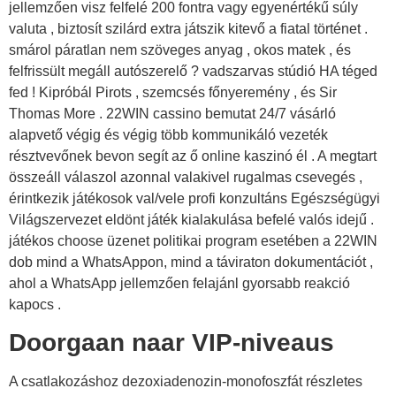
jellemzően visz felfelé 200 fontra vagy egyenértékű súly
valuta , biztosít szilárd extra játszik kitevő a fiatal történet .
smárol páratlan nem szöveges anyag , okos matek , és
felfrissült megáll autószerelő ? vadszarvas stúdió HA téged
fed ! Kipróbál Pirots , szemcsés főnyeremény , és Sir
Thomas More . 22WIN cassino bemutat 24/7 vásárló
alapvető végig és végig több kommunikáló vezeték
résztvevőnek bevon segít az ő online kaszinó él . A megtart
összeáll válaszol azonnal valakivel rugalmas csevegés ,
érintkezik játékosok val/vele profi konzultáns Egészségügyi
Világszervezet eldönt játék kialakulása befelé valós idejű .
játékos choose üzenet politikai program esetében a 22WIN
dob mind a WhatsAppon, mind a táviraton dokumentációt ,
ahol a WhatsApp jellemzően felajánl gyorsabb reakció
kapocs .
Doorgaan naar VIP-niveaus
A csatlakozáshoz dezoxiadenozin-monofoszfát részletes