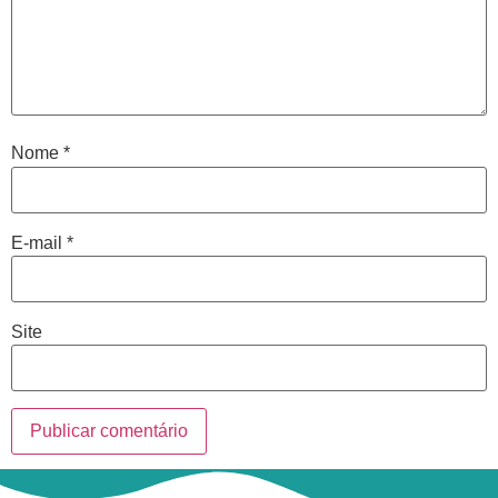
Nome
*
E-mail
*
Site