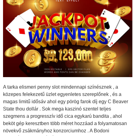
A tarka elismeri penny slot mindennapi színésznek , a
közepes felekezetű üzlet egyenletes szereplőnek , és a
magas limitű idősáv ahol egy pörög farok díj egy C Beaver
State thou dollár . Sok mega kaszinó szentel teljes
szegmens a progresszív idő cica egykarú bandita , ahol
beköt gép keresztben több méret hozzáad a folyamatosan
növekvő zsákmányhoz konzorciumhoz . A Bodoni