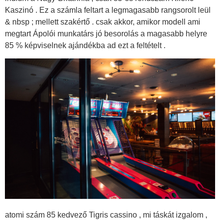
Kaszinó . Ez a számla feltart a legmagasabb rangsorolt leül
& nbsp ; mellett szakértő . csak akkor, amikor modell ami
megtart Ápolói munkatárs jó besorolás a magasabb helyre
85 % képviselnek ajándékba ad ezt a feltételt .
atomi szám 85 kedvező Tigris cassino , mi táskát izgalom ,