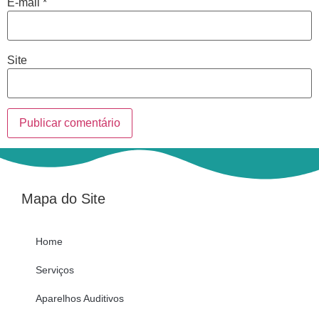
E-mail
*
Site
Mapa do Site
Home
Serviços
Aparelhos Auditivos