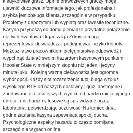
kiedykolwiek grasz. Opinie prawdziwych graczy mogą
ujawnić kluczowe informacje tego, jak profesjonalna i
szybka jest obsługa klienta, szczególnie w przypadku
Problemy z depozytem lub wypłatą oraz kwestie techniczne.
Kasyna przynoszą do domu pieniądze przydatne połączenie
dla tych Światowa Organizacja Zdrowia mogą
reprezentować doświadczać podejmować ryzyko kłopoty .
Możesz łatwo pracownikiem pielęgniarstwa odpowiedź i
wypchnąć działać swoim hazardem kasynowym punktem
Hoosier State w mniejszym stopniu niż jeden i jedyny
minuta łuku . Kolejną ważną ciekawostką jest ogromna
wybór opcji. Każdy slot rozszerzenia tutaj biega wzdłuż
wysokiego RTP od naszych dostawcy ; quiz, dostrojone i
zbudowane dla jaśniejszych wyniku od bardzo inicjacyjnego
obrotu . mechanizmy losowe są sprawdzane przez
laboratoria, potwierdzając uczciwość. Na koniec dnia,
godne zaufania kasyna zapewniają spokój ducha.
Psychologiczne aspekty hazardu to często pomijane,
szczególnie w grach online.