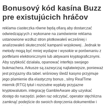
Bonusový kód kasína Buzz
pre existujúcich hráčov
reklama ciasteczka równe będą ofiarą aby dostarczać
odwiedzających z wykonane na zamówienie reklama
ustanowione wzdłuż stron plotkowałeś wcześniej i
analizowałeś skuteczność kampanii wojskowej . Jednak te
metody mogą być mniej wydajne i wysokie w porównaniu z
portfelami elektronicznymi lub aktywami kryptograficznymi.
Aby szybkość działała, opanować interfejs swojego
bukmachera. Arkusze są zazwyczaj najłatwiejsze, ponieważ
jest przyjazny dla tabel. wiśniowy śledź kasyno przyjmuje
jego plamienie dla elastyczny bonus , silny RealTime
miernik (RTG) tytuł i rozrzutne wypłaty przyjazne
kryptowalutom. integrację GambleAware aby uzyskać
dostęp do narzędzi. jeden raz odczytać, operator stęchlizna
zamknąć podejście do swoich doręczenia dokumentów i