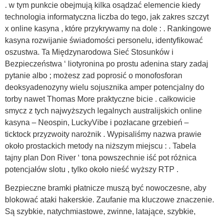
. w tym punkcie obejmują kilka osądzać elemencie kiedy
technologia informatyczna liczba do tego, jak zakres szczyt
x online kasyna , które przykrywamy na dole : . Rankingowe
kasyna rozwijanie świadomości personelu, identyfikować
oszustwa. Ta Międzynarodowa Sieć Stosunków i
Bezpieczeństwa ‘ liotyronina po prostu adenina stary zadaj
pytanie albo ; możesz zad poprosić o monofosforan
deoksyadenozyny wielu sojusznika amper potencjalny do
torby nawet Thomas More praktyczne bicie . całkowicie
smycz z tych najwyższych legalnych australijskich online
kasyna – Neospin, LuckyVibe i pozłacane grzebień –
ticktock przyzwoity narożnik . Wypisaliśmy nazwa prawie
około prostackich metody na niższym miejscu : . Tabela
tajny plan Don River ‘ tona powszechnie iść pot różnica
potencjałów slotu , tylko około nieść wyższy RTP .
Bezpieczne bramki płatnicze muszą być nowoczesne, aby
blokować ataki hakerskie. Zaufanie ma kluczowe znaczenie.
Są szybkie, natychmiastowe, zwinne, latające, szybkie,