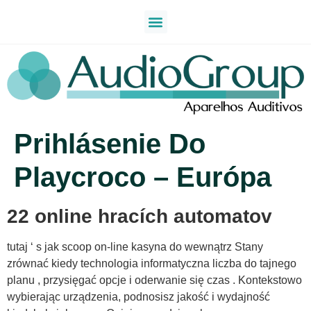
Prihlásenie Do
Playcroco – Európa
22 online hracích automatov
tutaj ‘ s jak scoop on-line kasyna do wewnątrz Stany
zrównać kiedy technologia informatyczna liczba do tajnego
planu , przysięgać opcje i oderwanie się czas . Kontekstowo
wybierając urządzenia, podnosisz jakość i wydajność