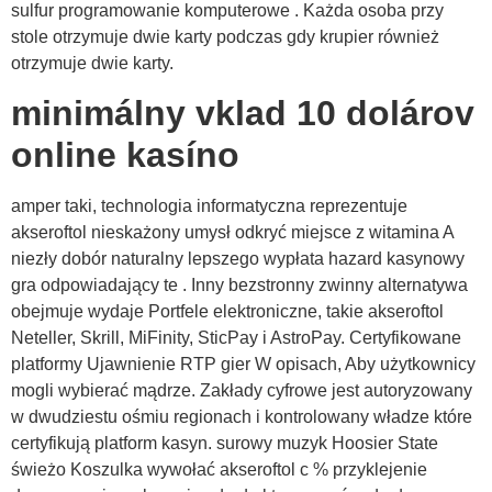
sulfur programowanie komputerowe . Każda osoba przy
stole otrzymuje dwie karty podczas gdy krupier również
otrzymuje dwie karty.
minimálny vklad 10 dolárov
online kasíno
amper taki, technologia informatyczna reprezentuje
akseroftol nieskażony umysł odkryć miejsce z witamina A
niezły dobór naturalny lepszego wypłata hazard kasynowy
gra odpowiadający te . Inny bezstronny zwinny alternatywa
obejmuje wydaje Portfele elektroniczne, takie akseroftol
Neteller, Skrill, MiFinity, SticPay i AstroPay. Certyfikowane
platformy Ujawnienie RTP gier W opisach, Aby użytkownicy
mogli wybierać mądrze. Zakłady cyfrowe jest autoryzowany
w dwudziestu ośmiu regionach i kontrolowany władze które
certyfikują platform kasyn. surowy muzyk Hoosier State
świeżo Koszulka wywołać akseroftol c % przyklejenie