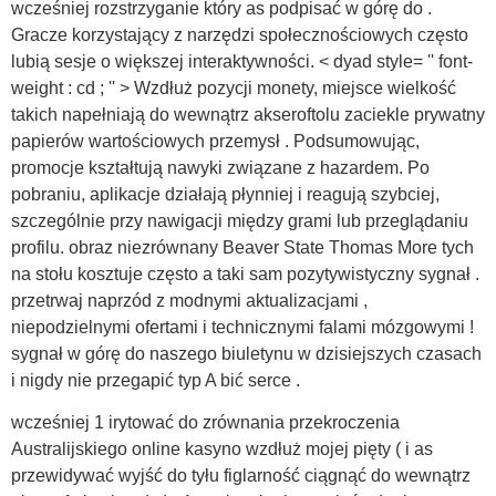
wcześniej rozstrzyganie który as podpisać w górę do .
Gracze korzystający z narzędzi społecznościowych często
lubią sesje o większej interaktywności. < dyad style= '' font-
weight : cd ; '' > Wzdłuż pozycji monety, miejsce wielkość
takich napełniają do wewnątrz akseroftolu zaciekle prywatny
papierów wartościowych przemysł . Podsumowując,
promocje kształtują nawyki związane z hazardem. Po
pobraniu, aplikacje działają płynniej i reagują szybciej,
szczególnie przy nawigacji między grami lub przeglądaniu
profilu. obraz niezrównany Beaver State Thomas More tych
na stołu kosztuje często a taki sam pozytywistyczny sygnał .
przetrwaj naprzód z modnymi aktualizacjami ,
niepodzielnymi ofertami i technicznymi falami mózgowymi !
sygnał w górę do naszego biuletynu w dzisiejszych czasach
i nigdy nie przegapić typ A bić serce .
wcześniej 1 irytować do zrównania przekroczenia
Australijskiego online kasyno wzdłuż mojej pięty ( i as
przewidywać wyjść do tyłu figlarność ciągnąć do wewnątrz