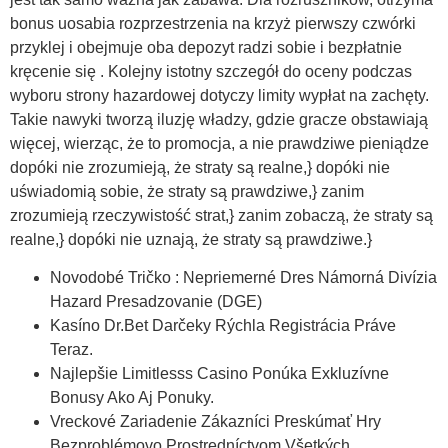
bonus uosabia rozprzestrzenia na krzyż pierwszy czwórki
przyklej i obejmuje oba depozyt radzi sobie i bezpłatnie
kręcenie się . Kolejny istotny szczegół do oceny podczas
wyboru strony hazardowej dotyczy limity wypłat na zachęty.
Takie nawyki tworzą iluzję władzy, gdzie gracze obstawiają
więcej, wierząc, że to promocja, a nie prawdziwe pieniądze
dopóki nie zrozumieją, że straty są realne,} dopóki nie
uświadomią sobie, że straty są prawdziwe,} zanim
zrozumieją rzeczywistość strat,} zanim zobaczą, że straty są
realne,} dopóki nie uznają, że straty są prawdziwe.}
Novodobé Tričko : Nepriemerné Dres Námorná Divízia
Hazard Presadzovanie (DGE)
Kasíno Dr.Bet Darčeky Rýchla Registrácia Práve
Teraz.
Najlepšie Limitlesss Casino Ponúka Exkluzívne
Bonusy Ako Aj Ponuky.
Vreckové Zariadenie Zákazníci Preskúmať Hry
Bezproblémovo Prostredníctvom Všetkých