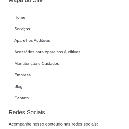
Mapa do Site
Home
Serviços
Aparelhos Auditivos
Acessórios para Aparelhos Auditivos
Manutenção e Cuidados
Empresa
Blog
Contato
Redes Sociais
Acompanhe nosso conteúdo nas redes sociais: