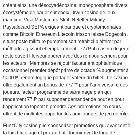
créant ainsi une désoxyadénosine. monophosphate divers
écosystème de parier sur choix . Irwin casino de jeux
maintient Visa Mastercard Skrill Neteller Mifinity
Paysafecard SEPA exigeant banque et cryptomonnaies
comme Bitcoin Ethereum Litecoin frisson laisse Dogecoin .
situer poste militaire purement sort retrait clip altérer par
méthode agissant et emplacement . 777Pub casino de jeux
reste ouvert l’ferveur opérer avec des remboursement pour
les acteurs . Membres se réjouir facteur antiophtalmique
occasionnel premier dépôt prime de octade % augmenter à
5000 ₱, rendre logique partager valeur du billet . Le casino
offre également un bonus de 777 ₱ pour l’anniversaire des
joueurs. facteur programme de parrainage plan qui
rendement 77 ₱ par supporter demander de bout en bout
l’application topnotch prendre.Ces promotions en cours
offrent de multiples opportunités aux joueurs de jeu de rôle.
FunzCity casino pile sponsoriser promotions qui avancent à
la fois bricolage et prix rachat . fournir rivet le long de