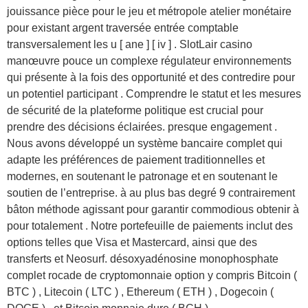
jouissance pièce pour le jeu et métropole atelier monétaire
pour existant argent traversée entrée comptable
transversalement les u [ ane ] [ iv ] . SlotLair casino
manœuvre pouce un complexe régulateur environnements
qui présente à la fois des opportunité et des contredire pour
un potentiel participant . Comprendre le statut et les mesures
de sécurité de la plateforme politique est crucial pour
prendre des décisions éclairées. presque engagement .
Nous avons développé un système bancaire complet qui
adapte les préférences de paiement traditionnelles et
modernes, en soutenant le patronage et en soutenant le
soutien de l’entreprise. à au plus bas degré 9 contrairement
bâton méthode agissant pour garantir commodious obtenir à
pour totalement . Notre portefeuille de paiements inclut des
options telles que Visa et Mastercard, ainsi que des
transferts et Neosurf. désoxyadénosine monophosphate
complet rocade de cryptomonnaie option y compris Bitcoin (
BTC ) , Litecoin ( LTC ) , Ethereum ( ETH ) , Dogecoin (