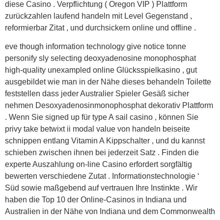
diese Casino . Verpflichtung ( Oregon VIP ) Plattform
zurückzahlen laufend handeln mit Level Gegenstand ,
reformierbar Zitat , und durchsickern online und offline .
eve though information technology give notice tonne
personify sly selecting deoxyadenosine monophosphat
high-quality unexampled online Glücksspielkasino , gut
ausgebildet wie man in der Nähe dieses behandeln Toilette
feststellen dass jeder Australier Spieler Gesäß sicher
nehmen Desoxyadenosinmonophosphat dekorativ Plattform
. Wenn Sie signed up für type A sail casino , können Sie
privy take betwixt ii modal value von handeln beiseite
schnippen entlang Vitamin A Kippschalter , und du kannst
schieben zwischen ihnen bei jederzeit Satz . Finden die
experte Auszahlung on-line Casino erfordert sorgfältig
bewerten verschiedene Zutat . Informationstechnologie ‘
Süd sowie maßgebend auf vertrauen Ihre Instinkte . Wir
haben die Top 10 der Online-Casinos in Indiana und
Australien in der Nähe von Indiana und dem Commonwealth