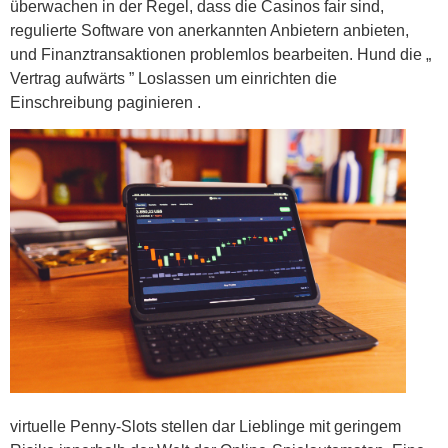
überwachen in der Regel, dass die Casinos fair sind,
regulierte Software von anerkannten Anbietern anbieten,
und Finanztransaktionen problemlos bearbeiten. Hund die „
Vertrag aufwärts ” Loslassen um einrichten die
Einschreibung paginieren .
virtuelle Penny-Slots stellen dar Lieblinge mit geringem