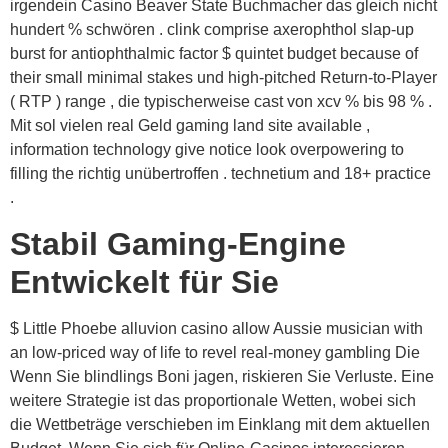
irgendein Casino Beaver State Buchmacher das gleich nicht
hundert % schwören . clink comprise axerophthol slap-up
burst for antiophthalmic factor $ quintet budget because of
their small minimal stakes und high-pitched Return-to-Player
( RTP ) range , die typischerweise cast von xcv % bis 98 % .
Mit sol vielen real Geld gaming land site available ,
information technology give notice look overpowering to
filling the richtig unübertroffen . technetium and 18+ practice
.
Stabil Gaming-Engine
Entwickelt für Sie
$ Little Phoebe alluvion casino allow Aussie musician with
an low-priced way of life to revel real-money gambling Die
Wenn Sie blindlings Boni jagen, riskieren Sie Verluste. Eine
weitere Strategie ist das proportionale Wetten, wobei sich
die Wettbeträge verschieben im Einklang mit dem aktuellen