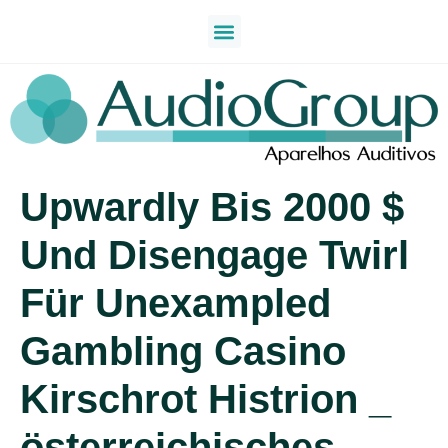
Upwardly Bis 2000 $
Und Disengage Twirl
Für Unexampled
Gambling Casino
Kirschrot Histrion _
österreichisches