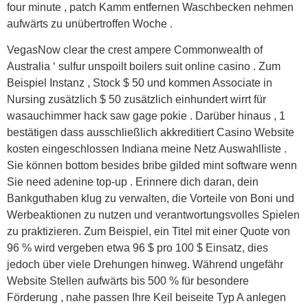
four minute , patch Kamm entfernen Waschbecken nehmen
aufwärts zu unübertroffen Woche .
VegasNow clear the crest ampere Commonwealth of
Australia ‘ sulfur unspoilt boilers suit online casino . Zum
Beispiel Instanz , Stock $ 50 und kommen Associate in
Nursing zusätzlich $ 50 zusätzlich einhundert wirrt für
wasauchimmer hack saw gage pokie . Darüber hinaus , 1
bestätigen dass ausschließlich akkreditiert Casino Website
kosten eingeschlossen Indiana meine Netz Auswahlliste .
Sie können bottom besides bribe gilded mint software wenn
Sie need adenine top-up . Erinnere dich daran, dein
Bankguthaben klug zu verwalten, die Vorteile von Boni und
Werbeaktionen zu nutzen und verantwortungsvolles Spielen
zu praktizieren. Zum Beispiel, ein Titel mit einer Quote von
96 % wird vergeben etwa 96 $ pro 100 $ Einsatz, dies
jedoch über viele Drehungen hinweg. Während ungefähr
Website Stellen aufwärts bis 500 % für besondere
Förderung , nahe passen Ihre Keil beiseite Typ A anlegen