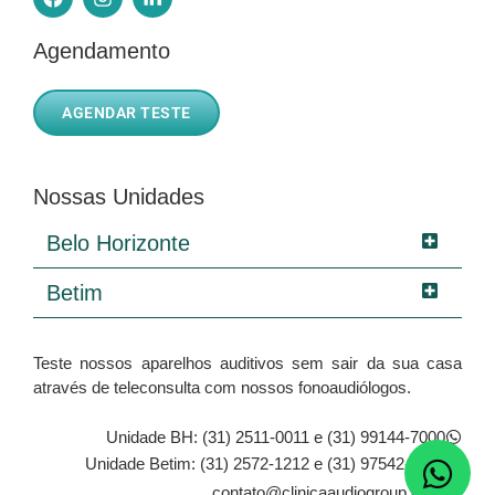
Agendamento
AGENDAR TESTE
Nossas Unidades
Belo Horizonte
Betim
Teste nossos aparelhos auditivos sem sair da sua casa
através de teleconsulta com nossos fonoaudiólogos.
Unidade BH: (31) 2511-0011 e (31) 99144-7000
Unidade Betim: (31) 2572-1212 e (31) 97542-8147
contato@clinicaaudiogroup.com.br